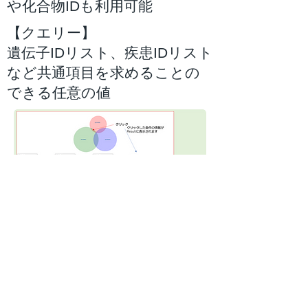
や化合物IDも利用可能
【クエリー】
遺伝子IDリスト、疾患IDリスト
など共通項目を求めることの
できる任意の値
以下のIDが利用できます。
・UniProt EntryName
・Disease ID
・Chem ID
・FuncID