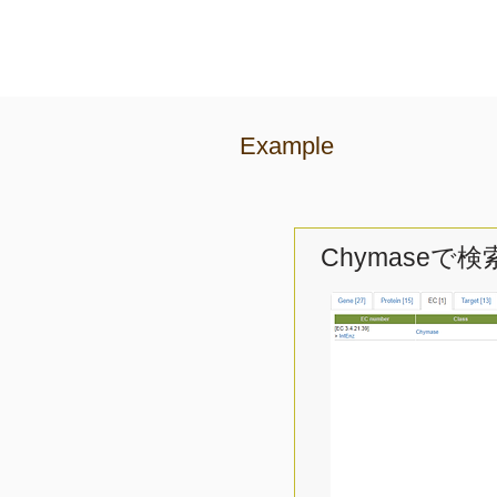
Example
Chymaseで