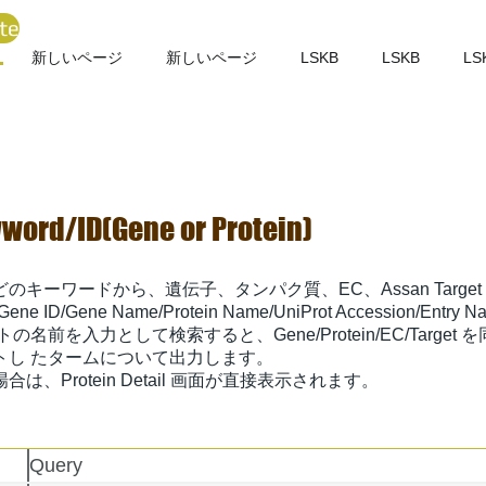
te
新しいページ
新しいページ
LSKB
LSKB
LS
yword/ID(Gene or Protein)
のキーワードから、遺伝子、タンパク質、EC、Assan Targe
ene ID/Gene Name/Protein Name/UniProt Accession/Entry
の名前を入力として検索すると、Gene/Protein/EC/Targe
トし たタームについて出力します。
は、Protein Detail 画面が直接表示されます。
Query