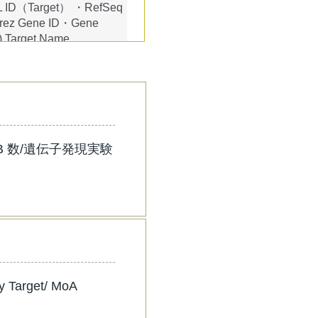
L ID（Target） ・RefSeq
ntrez Gene ID・Gene
 Target Name
数/PDB 数/遺伝子発現実験
 Target/ MoA