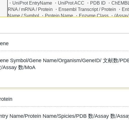
・UniProt EntryName ・UniProt ACC ・PDB ID ・ChEMB
RNA / mRNA / Protein ・Ensembl Transcript / Protein ・E
Name / Symbol ・Protein Name ・Enzyme Class ・(Assay)
ene
ene Symbol/Gene Name/Organism/GeneID/ 文献
/Assay 数/MoA
rotein
ntry Name/Protein Name/Spicies/PDB 数/Assay 数/Assay