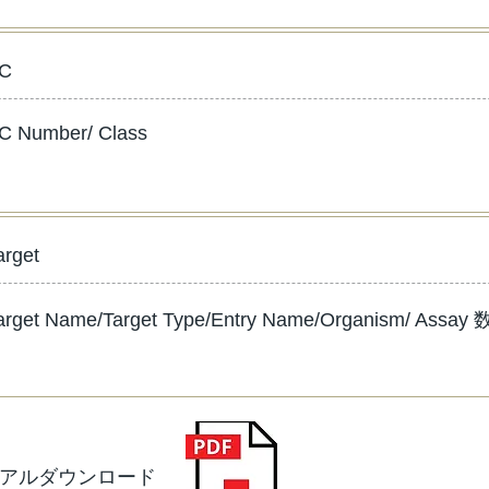
C
C Number/ Class
arget
arget Name/Target Type/Entry Name/Organism/ Assay 
ュアルダウンロード