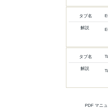
E
​タブ名
解説
E
T
​タブ名
解説
T
PDF マニ