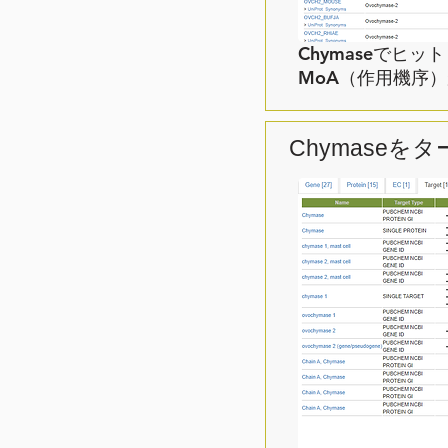
Chymaseでヒ
MoA（作用機序
Chymase