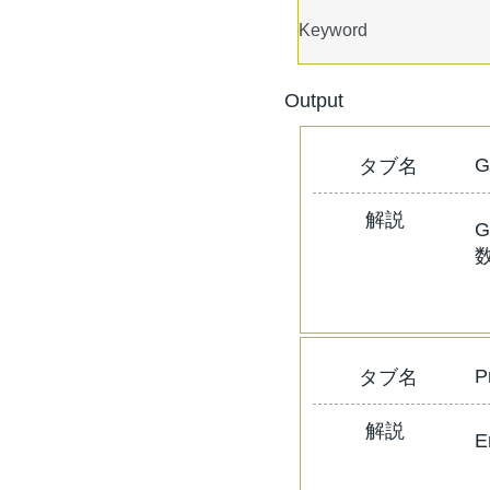
Keyword
Output
G
​タブ名
解説
G
数
P
​タブ名
解説
E