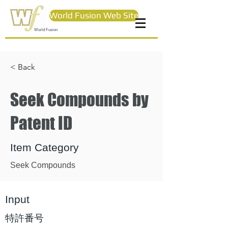
World Fusion Web Site
World Fusion
< Back
Seek Compounds by
Patent ID
Item Category
Seek Compounds
Input
特許番号