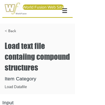
World Fusion Web Site
World Fusion
< Back
Load text file
contaiing compound
structures
Item Category
Load Datafile
Input