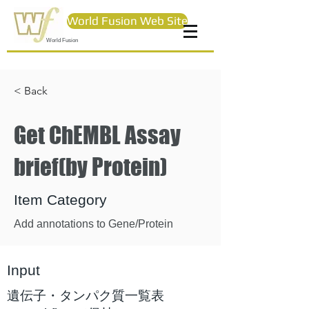
World Fusion Web Site
World Fusion
< Back
Get ChEMBL Assay
brief(by Protein)
Item Category
Add annotations to Gene/Protein
Input
遺伝子・タンパク質一覧表