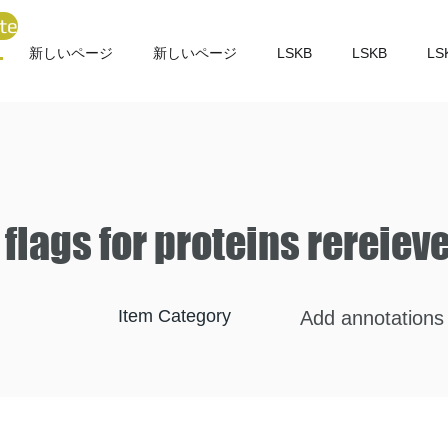
te
新しいページ
新しいページ
LSKB
LSKB
LS
 flags for proteins rereiev
Item Category
Add annotations