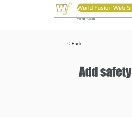
World Fusion Web Si
World Fusion
< Back
Add safety